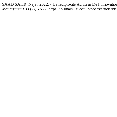
SAAD SAKR, Najat. 2022. « La réciprocité Au cœur De l’innovation 
Management
33 (2), 57-77. https://journals.usj.edu.lb/poem/article/vi