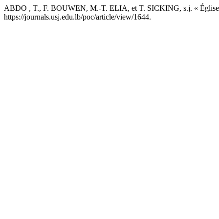
ABDO , T., F. BOUWEN, M.-T. ELIA, et T. SICKING, s.j. « Églises E
https://journals.usj.edu.lb/poc/article/view/1644.