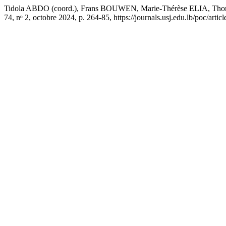
Tidola ABDO (coord.), Frans BOUWEN, Marie-Thérèse ELIA, Tho
74, nᵒ 2, octobre 2024, p. 264-85, https://journals.usj.edu.lb/poc/artic