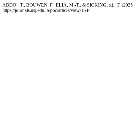
ABDO , T., BOUWEN, F., ELIA, M.-T., & SICKING, s.j., T. (2025). Ég
https://journals.usj.edu.lb/poc/article/view/1644