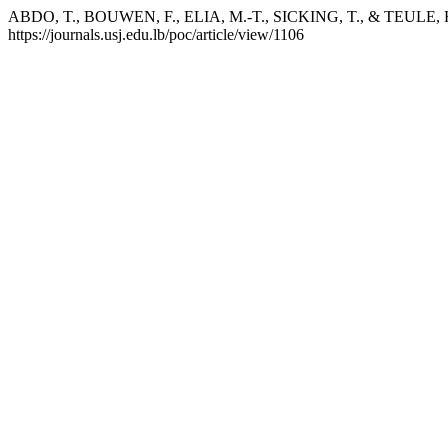
ABDO, T., BOUWEN, F., ELIA, M.-T., SICKING, T., & TEULE, H. (20
https://journals.usj.edu.lb/poc/article/view/1106