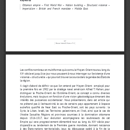
Ottoman  empire
  –  
First  World  War
  –  
Nation  building
  –  
Structural  violence
  –  
Imperialism
  –  
British  and  French  mandate
  –  
Middle  East.
57
Revue Intera
XXI
ons nº 4
Les conflits nombreux et multiformes qu’a connu le Moyen-Orient tout au long du 
XX
 siècle et jusqu’à ce jour nous poussent à nous interroger sur l’existence d’une 
e
violence « 
structurelle 
» qui pourrait trouver sa source dans la genèse des États de 
la région. 
Il s’agit d’abord de définir ce que l’on entend par Moyen-Orient 
: employé pour 
la première fois en 1902 par le stratège naval américain Alfred T. Mahan, pour 
distinguer  le  Proche-Orient  de  l’Extrême-Orient,  ce  concept  a  connu  diverses  
évolutions, mais toujours en fonction d’une vision géostratégique émanant des 
intérêts  des  puissances  occidentales
.  Nous  présenterons,  dans  cet  article  qui  
1
ne  prétend  pas  à  l’exhaustivité,  le  cas  de  certains  pays  appartenant  à  l’espace  
autrefois  qualifié  de  Near  East  ou  Proche-Orient,  soit  les  pays  suivants  
:  la  
Syrie,  le  Liban,  Israël,  les  Territoires  palestiniens,  et  l’Irak,  ainsi  que  le  cas  de  
l’Arabie  Saoudite.  Régions  et  provinces  soumises  à  la  domination  ottomane  
depuis   1516-1517,   leur   évolution   accompagnera   les   soubresauts   de   cet   
Empire  qui  sera  progressivement  démembré  tout  au  long  du  XIX
 siècle  pour 
e
disparaître  au  lendemain  de  la  Première  guerre  mondiale,  donnant  naissance  
à  des  États-nations  territorialisés,  issus  du  découpage  opéré  à  la  fin  de  la  