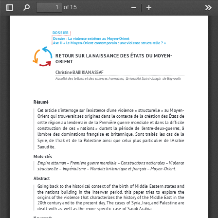
of 15
Toggle
Find
Zoom
Zoom
Too
Sidebar
Out
In
DOSSIER
 Dossier : La violence extrême au Moyen-Orient 
 Axe II « Le Moyen-Orient contemporain : une violence structurelle ? »
-
RETOUR SUR LA NAISSANCE DES ÉTATS DU MOYEN
ORIENT
Christine BABIKIAN ASSAF
Faculté des lettres et des sciences humaines, Université Saint-Joseph de Beyrouth
Résumé
Cet article s’interroge sur l’existence d’une violence « 
structurelle 
» au Moyen-
Orient qui trouverait ses origines dans le contexte de la création des États de 
cette région au lendemain de la Première guerre mondiale et dans la difficile 
construction  de  ces  «  
nations  
»  durant  la  période  de  l’entre-deux-guerres,  à  
l’ombre  des  dominations  française  et  britannique.  Sont  traités  les  cas  de  la  
Syrie,  de  l’Irak  et  de  la  Palestine  ainsi  que  celui  plus  particulier  de  l’Arabie  
Saoudite.
Mots-clés
Empire ottoman
 – 
Première guerre mondiale
 – 
Constructions nationales
 – 
Violence 
structurelle
 – 
Impérialisme
 – 
Mandats britannique et français
 – 
Moyen-Orient.
Abstract
Going back to the historical context of the birth of Middle Eastern states and 
the  nations  building  in  the  interwar  period,  this  paper  tries  to  explore  the  
origins of the violence that characterizes the history of the Middle East in the 
20th century and to the present day. The cases of Syria, Iraq, and Palestine are 
dealt with as well as the more specific case of Saudi Arabia.
Keywords