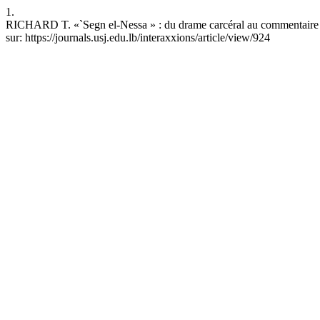
1.
RICHARD T. «`Segn el-Nessa » : du drame carcéral au commentaire so
sur: https://journals.usj.edu.lb/interaxxions/article/view/924