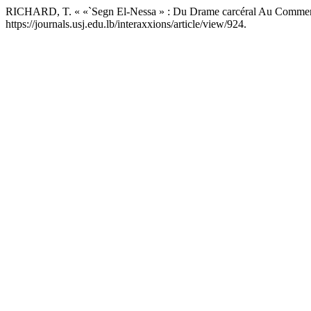
RICHARD, T. « «`Segn El-Nessa » : Du Drame carcéral Au Comment
https://journals.usj.edu.lb/interaxxions/article/view/924.