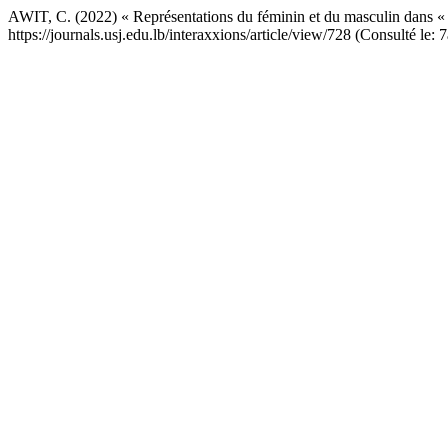
AWIT, C. (2022) « Représentations du féminin et du masculin dans «
https://journals.usj.edu.lb/interaxxions/article/view/728 (Consulté le: 