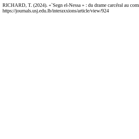
RICHARD, T. (2024). «`Segn el-Nessa » : du drame carcéral au comm
https://journals.usj.edu.lb/interaxxions/article/view/924