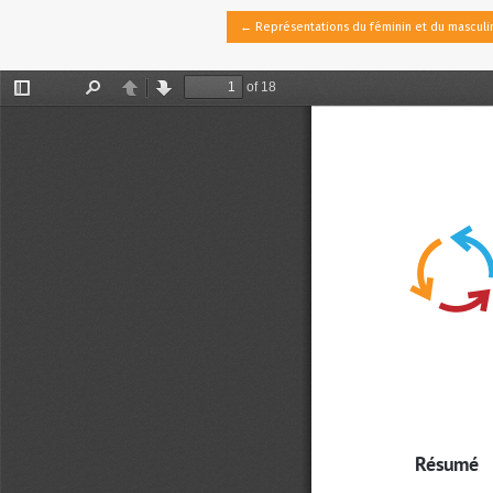
Retourner aux informations sur l'article
←
Représentations du féminin et du masculi