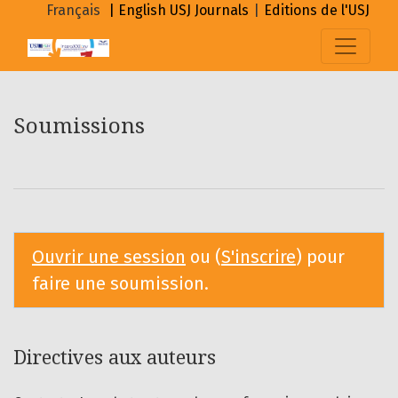
Soumissions
Français
| English
USJ Journals
|
Editions de l'USJ
Soumissions
Ouvrir une session
ou (
S'inscrire
) pour
faire une soumission.
Directives aux auteurs