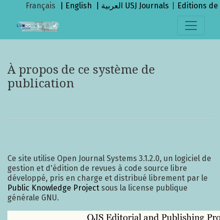
À propos de ce système de publication
Français
| English
| العربية
USJ Journals
|
Editions de 
À propos de ce système de
publication
Ce site utilise Open Journal Systems 3.1.2.0, un logiciel de
gestion et d'édition de revues à code source libre
développé, pris en charge et distribué librement par le
Public Knowledge Project
sous la license publique
générale GNU.