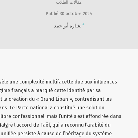
مقالات الطلاب
Publié 30 octobre 2024
+
بشارة أبو حمد
évèle une complexité multifacette due aux influences
égime français a marqué cette identité par sa
et la création du « Grand Liban », contredisant les
s. Le Pacte national a constitué une solution
libre confessionnel, mais l’unité s’est effondrée dans
Malgré l’accord de Taëf, qui a reconnu l’arabité du
é unifiée persiste à cause de l’héritage du système