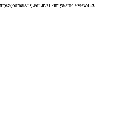
ttps://journals.usj.edu.lb/al-kimiya/article/view/826.