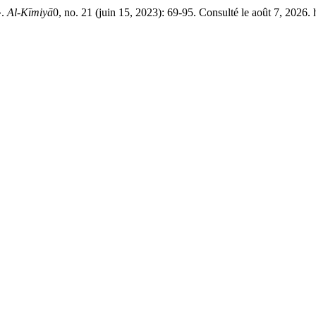
المترجم بين الصورة والكلمة: حا ».
Al-Kīmiyā
0, no. 21 (juin 15, 2023): 69-95. Consulté le août 7, 2026. h