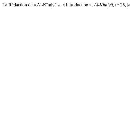
La Rédaction de « Al-Kīmiyā ». « Introduction ».
Al-Kīmiyā
, nᵒ 25, 